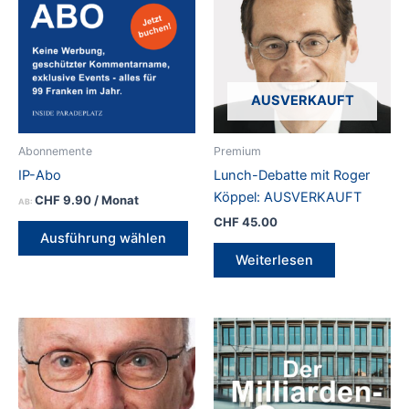
AUSVERKAUFT
Abonnemente
Premium
IP-Abo
Lunch-Debatte mit Roger
Köppel: AUSVERKAUFT
CHF
9.90
/ Monat
AB:
CHF
45.00
Dieses
Ausführung wählen
Produkt
Weiterlesen
weist
mehrere
Varianten
auf.
Die
Optionen
können