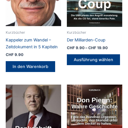
auf
der
Produktseite
gewählt
werden
Kurzbücher
Kurzbücher
Kappeler zum Wandel –
Der Milliarden-Coup
Zeitdokument in 5 Kapiteln
Preisspann
CHF
9.90
–
CHF
19.90
CHF 9.90
CHF
9.90
Die
bis
Ausführung wählen
Pro
CHF 19.90
In den Warenkorb
weis
meh
Vari
auf.
Die
Opt
kön
auf
der